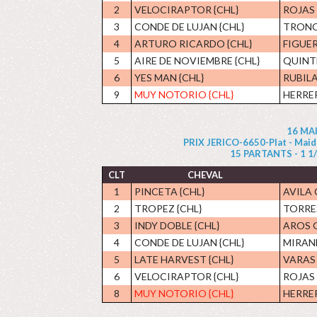
2
VELOCIRAPTOR {CHL}
ROJAS 
3
CONDE DE LUJAN {CHL}
TRONC
4
ARTURO RICARDO {CHL}
FIGUER
5
AIRE DE NOVIEMBRE {CHL}
QUINT
6
YES MAN {CHL}
RUBILA
9
MUY NOTORIO {CHL}
HERRER
16 MAI
PRIX JERICO-6650-Plat - Maide
15 PARTANTS - 1 1/4 
CLT
CHEVAL
1
PINCETA {CHL}
AVILA 
2
TROPEZ {CHL}
TORRE
3
INDY DOBLE {CHL}
AROS G
4
CONDE DE LUJAN {CHL}
MIRAN
5
LATE HARVEST {CHL}
VARAS 
6
VELOCIRAPTOR {CHL}
ROJAS 
8
MUY NOTORIO {CHL}
HERRER