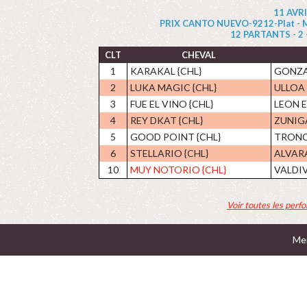
11 AVR
PRIX CANTO NUEVO-9212-Plat - Mai
12 PARTANTS - 2 - 
CLT
CHEVAL
1
KARAKAL {CHL}
GONZA
2
LUKA MAGIC {CHL}
ULLOA 
3
FUE EL VINO {CHL}
LEON E
4
REY DKAT {CHL}
ZUNIGA
5
GOOD POINT {CHL}
TRONC
6
STELLARIO {CHL}
ALVAR
10
MUY NOTORIO {CHL}
VALDIVI
Voir toutes les perf
Men