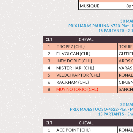
MUSIQUE
8p 
30 MAI
PRIX HARAS PAULINA-6720-Plat - Ma
15 PARTANTS - 2 1/4
CLT
CHEVAL
1
TROPEZ {CHL}
TORRE
2
EL VOLCAN {CHL}
GUTIE
3
INDY DOBLE {CHL}
AROS G
4
MISTER HARI {CHL}
VARAS 
5
VELOCIRAPTOR {CHL}
RONAL
6
RACKHAM {CHL}
CIFUEN
8
MUY NOTORIO {CHL}
SANCHE
23 MAI
PRIX MAJESTUOSO-4522-Plat - Maid
15 PARTANTS - Enc -
CLT
CHEVAL
1
ACE POINT {CHL}
RONAL