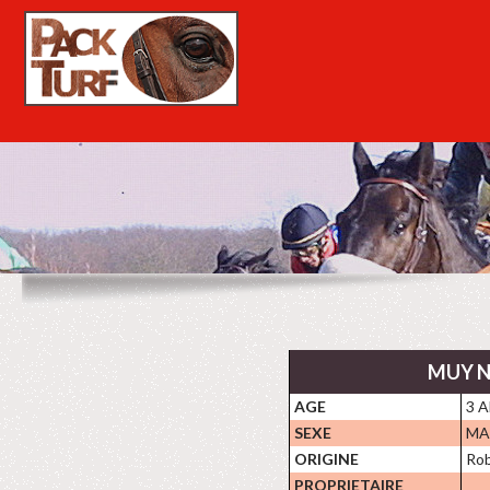
MUY N
AGE
3 
SEXE
MA
ORIGINE
Rob
PROPRIETAIRE