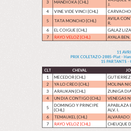
3
MANDIOKA {CHL}
J.
4
VINE VIDE VINCI {CHL}
CARVACHO A
AVILA CON
5
TATA MONCHO {CHL}
R.
6
EL COIGUE {CHL}
GALAZ LIZA
7
RAYO VELOZ {CHL}
AYALA BEN.
11 AVR
PRIX COLETAZO-2885-Plat - Handic
15 PARTANTS - CT
CLT
CHEVAL
JO
1
MECEDOR {CHL}
GUTIERREZ
2
YA LO CREO {CHL}
MOLINA NIC
3
ARAUKAN {CHL}
ZUNIGA DIA
4
UN DIA CONTIGO {CHL}
VENEGAS NI
DOMINGO Y PRINCIPE
APABLAZA 
5
{CHL}
ALV. I.
6
TEMAUKEL {CHL}
ALVARADO 
7
RAYO VELOZ {CHL}
CHEUQUE D