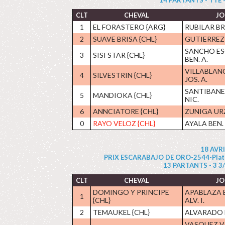
14 PARTANTS - TTE - E
CLT
CHEVAL
JO
1
EL FORASTERO {ARG}
RUBILAR BR
2
SUAVE BRISA {CHL}
GUTIERREZ
SANCHO E
3
SISI STAR {CHL}
BEN. A.
VILLABLAN
4
SILVESTRIN {CHL}
JOS. A.
SANTIBANE
5
MANDIOKA {CHL}
NIC.
6
ANNCIATORE {CHL}
ZUNIGA URZ
0
RAYO VELOZ {CHL}
AYALA BEN.
18 AVR
PRIX ESCARABAJO DE ORO-2544-Plat - H
13 PARTANTS - 3 3/4 
CLT
CHEVAL
JO
DOMINGO Y PRINCIPE
APABLAZA 
1
{CHL}
ALV. I.
2
TEMAUKEL {CHL}
ALVARADO 
VASQUEZ V