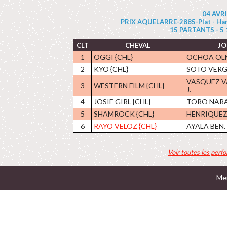
04 AVR
PRIX AQUELARRE-2885-Plat - Handi
15 PARTANTS - 5 1/
CLT
CHEVAL
JO
1
OGGI {CHL}
OCHOA OLM
2
KYO {CHL}
SOTO VERG
VASQUEZ V
3
WESTERN FILM {CHL}
J.
4
JOSIE GIRL {CHL}
TORO NARAN
5
SHAMROCK {CHL}
HENRIQUEZ 
6
RAYO VELOZ {CHL}
AYALA BEN.
Voir toutes les perf
Men