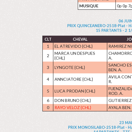
MUSIQUE
0p 0p 7
06 JUI
PRIX QUINCEANERO-2518-Plat - Hand
15 PARTANTS - 2 1/4 
CLT
CHEVAL
JO
1
EL ATREVIDO {CHL}
RAMIREZ NI
MARCA UN DESPUES
CHAMORRO
2
{CHL}
A.
SANCHO E
3
LYNGOTE {CHL}
BEN. A.
AVILA CON
4
ANNCIATORE {CHL}
R.
FUENZALID
5
LUCA PRODAN {CHL}
ROD. A.
6
DON BRUNO {CHL}
GUTIERREZ
0
RAYO VELOZ {CHL}
AYALA BEN.
23 MAI
PRIX MONOSILABO-2518-Plat - Handi