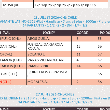
MUSIQUE
12p 13p 9p 9p 9p 9p 7p 6p 4p 1p 8p 11p
02 JUILLET 2026-CHL-CHILE
AMANTE LATINO-2312-Plat - Handicap - 3 ans et plus - 1000m - Piste e
14 PARTANTS - 1 1/2 - 2 - 2 - DH - 1/4 - 1/2
HEVAL
JOCKEY
CORDE
POIDS
BRUNO {CHL}
AROS GUS. A.
8
58
FUENZALIDA GARCIA
DAN {CHL}
12
56
ROD. A.
O {CHL}
SOLANO J.
11
57
I AMOR {CHL}
VARAS VILLAROEL ARI.
4
57
L MOON {CHL}
RAMIREZ NIC.
14
56
QUINTEROS GONZ WLA.
GRE {CHL}
5
56
E.
N {CHL}
MORALES A.
2
56
27 JUIN 2026-CHL-CHILE
IX EL ORIENTE-2518-Plat - Handicap - 3 ans et plus - 1200m - Piste en D
14 PARTANTS - Enc - 1 1/4 - 1 1/4 - 1 3/4 - 1/2 - 1
HEVAL
JOCKEY
CORDE
POIDS