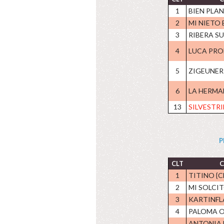
1
BIEN PLAN
2
MI NIETO 
3
RIBERA SU
4
LUCA PRO
5
ZIGEUNER 
6
LA HERMA
13
SILVESTRI
P
CLT
C
1
TITINO {C
2
MI SOLCIT
3
KARTINFLA
4
PALOMA O
ANTONIA 