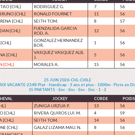
TAO {CHL}
RODRIGUEZ G.
7
56
BRUNO {CHL}
RONALD FOURNET
11
56
RENA {CHL}
SEITH TOM.
8
57
FUENZALIDA GARCIA
DAN {CHL}
12
56
ROD. A.
GONZALEZ HERNANDEZ
{CHL}
1
56
BOR.
VASQUEZ VASQUEZ ALB.
NA {CHL}
5
56
J.
N {CHL}
MORALES A.
15
56
25 JUIN 2026-CHL-CHILE
RIX VACANTE-2348-Plat - Handicap - 3 ans et plus - 1000m - Piste en Di
15 PARTANTS - Enc - Enc - Enc - Enc - 1 - 2
HEVAL
JOCKEY
CORDE
POIDS
HL}
ZUNIGA URZUA P.
13
56
O {CHL}
RIVERA QUIROS LUI. M.
4
59
 {CHL}
SEITH TOM.
14
56
NE {CHL}
GALAZ LIZAMA MAU. N.
8
56
FRANCISCA