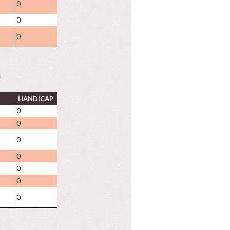
0
0
0
t
HANDICAP
0
0
0
0
0
0
0