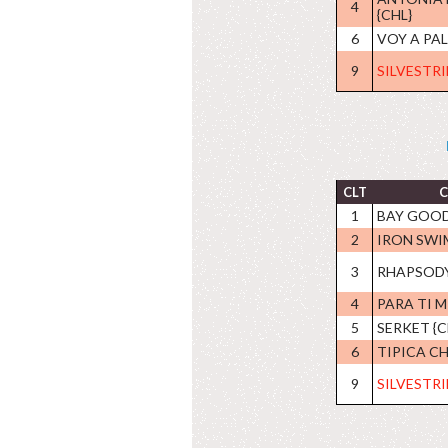
4
{CHL}
6
VOY A PA
9
SILVESTRI
CLT
C
1
BAY GOOD
2
IRON SWIM
3
RHAPSODY
4
PARA TI M
5
SERKET {C
6
TIPICA CH
9
SILVESTRI