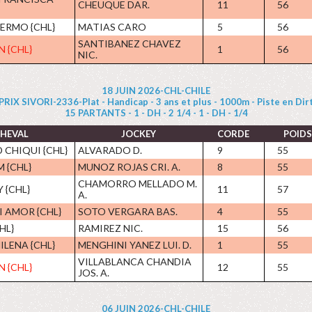
CHEUQUE DAR.
11
56
LERMO {CHL}
MATIAS CARO
5
56
SANTIBANEZ CHAVEZ
N {CHL}
1
56
NIC.
18 JUIN 2026-CHL-CHILE
PRIX SIVORI-2336-Plat - Handicap - 3 ans et plus - 1000m - Piste en Dir
15 PARTANTS - 1 - DH - 2 1/4 - 1 - DH - 1/4
HEVAL
JOCKEY
CORDE
POIDS
 CHIQUI {CHL}
ALVARADO D.
9
55
 {CHL}
MUNOZ ROJAS CRI. A.
8
55
CHAMORRO MELLADO M.
 {CHL}
11
57
A.
I AMOR {CHL}
SOTO VERGARA BAS.
4
55
HL}
RAMIREZ NIC.
15
56
ILENA {CHL}
MENGHINI YANEZ LUI. D.
1
55
VILLABLANCA CHANDIA
N {CHL}
12
55
JOS. A.
06 JUIN 2026-CHL-CHILE