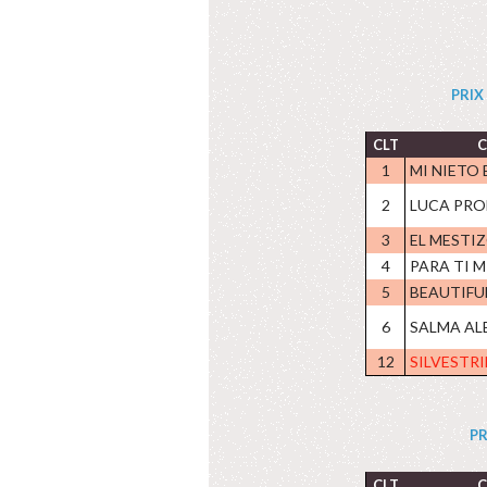
PRIX 
CLT
C
1
MI NIETO 
2
LUCA PRO
3
EL MESTIZ
4
PARA TI M
5
BEAUTIFU
6
SALMA ALE
12
SILVESTRI
PR
CLT
C