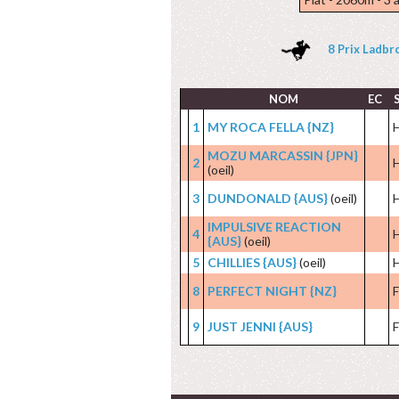
8 Prix Ladbro
NOM
EC
1
MY ROCA FELLA {NZ}
MOZU MARCASSIN {JPN}
2
(oeil)
3
DUNDONALD {AUS}
(oeil)
IMPULSIVE REACTION
4
{AUS}
(oeil)
5
CHILLIES {AUS}
(oeil)
8
PERFECT NIGHT {NZ}
F
9
JUST JENNI {AUS}
F