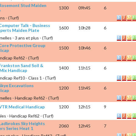
 Rosemont Stud Maiden
1300
09h45
6
e
ns - (Turf)
 Computer Talk - Business
1600
10h28
6
xperts Maiden Plate
elles - 3 ans et plus - (Turf)
 Core Protective Group
1500
10h46
6
icap
ndicap Ref62 - (Turf)
 Frankston Sand Soil &
1400
11h15
6
 Mix Handicap
ndicap Ref10 - Class 1 - (Turf)
 Skye Excavations
1200
11h45
6
icap
melles - Handicap Ref62 - (Turf)
 VTR Medical Handicap
1200
12h15
9
les - Handicap Ref62 - (Turf)
 Ladbrokes Sky Heights
2060
12h45
7
ers Series Heat 1
ans et plus - Handicap Ref62 - (Turf)