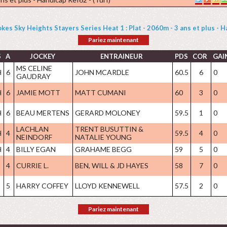
kes Sky Heights Stayers Series Heat 1 : Plat - 2060m - 3 ans et plus - H
Pariez maintenant
S
A
JOCKEY
ENTRAINEUR
PDS
COR
GAI
MS CELINE
H
6
JOHN MCARDLE
60.5
6
0
GAUDRAY
H
6
JAMIE MOTT
MATT CUMANI
60
3
0
H
6
BEAU MERTENS
GERARD MOLONEY
59.5
1
0
LACHLAN
TRENT BUSUTTIN &
H
4
59.5
4
0
NEINDORF
NATALIE YOUNG
H
4
BILLY EGAN
GRAHAME BEGG
59
5
0
4
CURRIE L.
BEN, WILL & JD HAYES
58
7
0
5
HARRY COFFEY
LLOYD KENNEWELL
57.5
2
0
Pariez maintenant