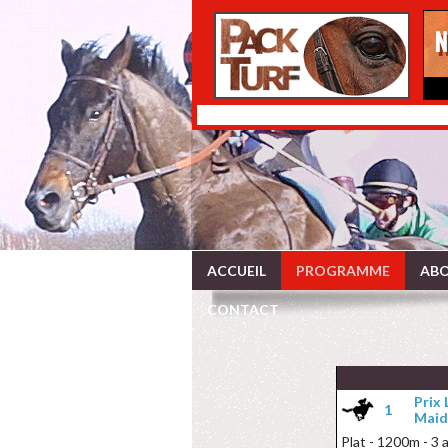
ACCUEIL
PROGRAMME
ABO
CONTACT
Prix
1
Maid
Plat - 1200m - 3 a