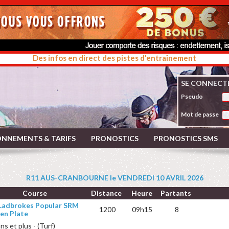
Des infos en direct des pistes d'entraînement
SE CONNECT
Pseudo
Mot de passe
NNEMENTS & TARIFS
PRONOSTICS
PRONOSTICS SMS
R11 AUS-CRANBOURNE le VENDREDI 10 AVRIL 2026
Course
Distance
Heure
Partants
 Ladbrokes Popular SRM
1200
09h15
8
en Plate
ns et plus - (Turf)