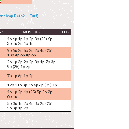
andicap Ref62 - (Turf)
NS
MUSIQUE
COTE
4p 4p 1p 1p 2p 3p (25) 6p
3p 4p 2p 4p 1p
9p 5p 2p 6p 2p 2p 4p (25)
13p 4p 6p 4p 6p
2p 1p 3p 2p 2p 8p 4p 7p 3p
9p (25) 1p 7p
7p 1p 6p 1p 2p
12p 11p 3p 3p 6p 6p (25) 1p
4p 1p 2p 4p (25) 5p 5p 2p
6p 4p
5p 3p 1p 2p 4p 3p 2p (25)
5p 3p 1p 7p