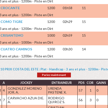
 3 ans et plus - 1200m - Piste en Dirt
X CROCANTE
1200
01h58
11
 3 ans et plus - 1200m - Piste en Dirt
X COMO TIGRE
1200
02h29
15
 3 ans et plus - 1200m - Piste en Dirt
X CRISANTEMO
1000
02h59
15
 3 ans et plus - 1000m - Piste en Dirt
X CUATRO CAMINOS
1200
03h30
14
 3 ans et plus - 1200m - Piste en Dirt
10 PRIX COSTA DEL ESTE : Plat - Handicap - 3 ans et plus - 1200m - Pist
Pariez maintenant
S
A
JOCKEY
ENTRAINEUR
PDS
COR
GAINS
GONZALEZ MORENO
URENDA
M
4
57
1
0
JOR. A.
PASTENE X.
CARVACHO AZUA DIE.
RODRIGO
M
7
56
3
0
A.
QUIROZ S.
CRISTIAN