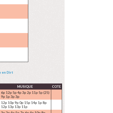
e en Dirt
MUSIQUE
COTE
6p 12p 5p 4p 3p 2p 11p 5p (25)
9p 1p 3p 3p
12p 10p 9p 0p 15p 14p 1p 8p
12p 13p 13p 11p
3p 2p 4p 5p 7p 6p 4p 10p 8p