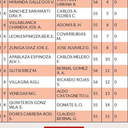
M
4
MIRANDA GALLEGOS V.
56
4
0
URBINA R.
SANCHEZ SAN MARTI
CARLOS A.
M
4
55
5
0
DAV. P.
FLORES C.
VILLABLANCA
6
ADONIS B. H.
55
6
0
CHANDIA JOS. A.
COVARRUBIAS
M
4
LEON ESPINOZA BER. E.
55
7
0
M.
M
7
ZUNIGA DIAZ JOR. E.
JOSE ALVAREZ D.
55
8
0
APABLAZA ESPINOZA
CARLOS MELERO
H
5
55
10
0
ALV. I.
F.
BERNAL GOMEZ
M
6
GUTIERREZ M.
56
11
0
R. A.
RICARDO ROJAS
4
VILLAGRA AGU.
56
12
0
S.
ALDO
9
VENEGAS NIC.
55
13
0
CASTAGNETO U.
QUINTEROS GONZ
M
4
DONATE S. O.
55
14
0
WLA. E.
DORES CABRERA ROD.
CLAUDIO
M
9
55
15
0
S.
BERNAL G.