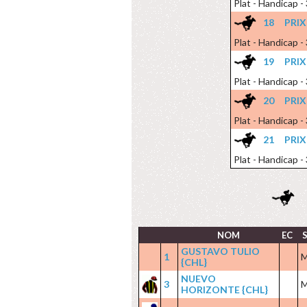
Plat - Handicap -
18
PRI
Plat - Handicap -
19
PRI
Plat - Handicap -
20
PRI
Plat - Handicap -
21
PRI
Plat - Handicap -
NOM
EC
GUSTAVO TULIO
1
{CHL}
NUEVO
3
HORIZONTE {CHL}