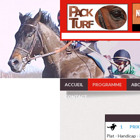
ACCUEIL
PROGRAMME
ABO
CONTACT
1
PRI
Plat - Handicap -