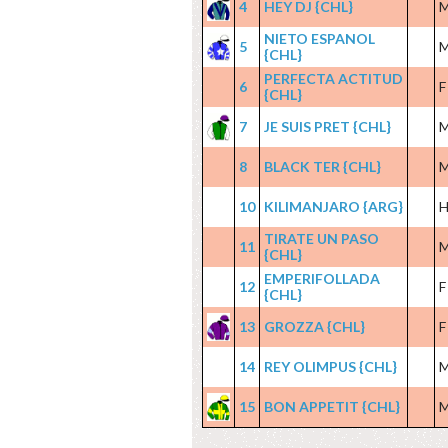
4
HEY DJ {CHL}
NIETO ESPANOL
5
{CHL}
PERFECTA ACTITUD
6
F
{CHL}
7
JE SUIS PRET {CHL}
8
BLACK TER {CHL}
10
KILIMANJARO {ARG}
TIRATE UN PASO
11
{CHL}
EMPERIFOLLADA
12
F
{CHL}
13
GROZZA {CHL}
F
14
REY OLIMPUS {CHL}
15
BON APPETIT {CHL}