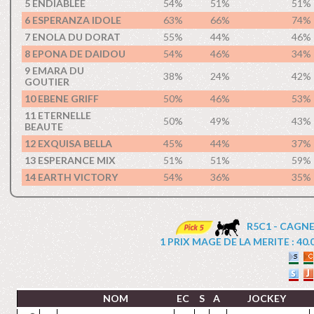
5 ENDIABLEE
54%
51%
51%
6 ESPERANZA IDOLE
63%
66%
74%
7 ENOLA DU DORAT
55%
44%
46%
8 EPONA DE DAIDOU
54%
46%
34%
9 EMARA DU
38%
24%
42%
GOUTIER
10 EBENE GRIFF
50%
46%
53%
11 ETERNELLE
50%
49%
43%
BEAUTE
12 EXQUISA BELLA
45%
44%
37%
13 ESPERANCE MIX
51%
51%
59%
14 EARTH VICTORY
54%
36%
35%
R5C1 - CAGNE
1 PRIX MAGE DE LA MERITE : 40.00
NOM
EC
S
A
JOCKEY