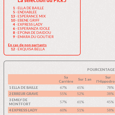
La sélection du Pick5
1
- ELLA DE BAILLE
5
- ENDIABLEE
13
- ESPERANCE MIX
10
- EBENE GRIFF
4
- EXPRESS LADY
6
- ESPERANZA IDOLE
8
- EPONA DE DAIDOU
9
- EMARA DU GOUTIER
En cas de non partants
12
- EXQUISA BELLA
POURCENTAGE 
Sa
Sur
Sur 1 an
Carrière
l'Hippodr
1 ELLA DE BAILLE
67%
65%
78%
2 ERREUR GRAVE
55%
52%
38%
3 EMILY DE
57%
61%
45%
MONTFORT
4 EXPRESS LADY
60%
51%
58%