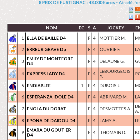
8 PRIX DE FUSTIGNAC : 48.000 Euros - Attelé, feme
NOM
EC
S
A
JOCKEY
E
1
ELLA DE BAILLE D4
F
4
MOTTIER M.
M
2
ERREUR GRAVE Dp
F
4
OUVRIE F.
LA
EMILY DE MONTFORT
3
F
4
DELAUNE G.
G
D4
LEBOURGEOIS
4
EXPRESS LADY D4
F
4
PO
Y.
5
ENDIABLEE
1
F
4
DUBOIS J.
M
6
ESPERANZA IDOLE D4
F
4
ABRIVARD M.
LA
D
7
ENOLA DU DORAT
F
4
DESMOTTES A.
A.
8
EPONA DE DAIDOU D4
F
4
LAMY A.
LE
EMARA DU GOUTIER
9
F
4
THOMAIN D.
B
D4