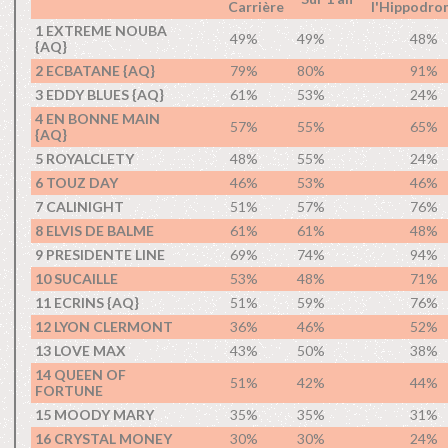
Carrière
l'Hippodro
1 EXTREME NOUBA
49%
49%
48%
{AQ}
2 ECBATANE {AQ}
79%
80%
91%
3 EDDY BLUES {AQ}
61%
53%
24%
4 EN BONNE MAIN
57%
55%
65%
{AQ}
5 ROYALCLETY
48%
55%
24%
6 TOUZ DAY
46%
53%
46%
7 CALINIGHT
51%
57%
76%
8 ELVIS DE BALME
61%
61%
48%
9 PRESIDENTE LINE
69%
74%
94%
10 SUCAILLE
53%
48%
71%
11 ECRINS {AQ}
51%
59%
76%
12 LYON CLERMONT
36%
46%
52%
13 LOVE MAX
43%
50%
38%
14 QUEEN OF
51%
42%
44%
FORTUNE
15 MOODY MARY
35%
35%
31%
16 CRYSTAL MONEY
30%
30%
24%