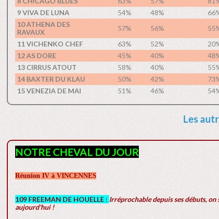
8 CHICAGO BLUES
63%
57%
81
9 VIVA DE LUNA
54%
48%
66
10 ATHENA DES
57%
56%
55
RAVAUX
11 VICHENKO CHEF
63%
52%
20
12 AS DORE
45%
40%
48
13 CIRRUS ATOUT
58%
40%
55
14 BAXTER DU KLAU
50%
42%
73
15 VENEZIA DE MAI
51%
46%
54
Les autr
NOTRE CHEVAL DU JOUR
Réunion IV à VINCENNES
109 FREEMAN DE HOUELLE :
Irréprochable depuis ses débuts, on s
aujourd'hui !