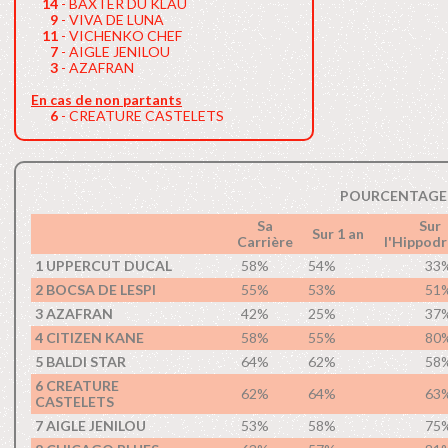
14
- BAXTER DU KLAU
9
- VIVA DE LUNA
11
- VICHENKO CHEF
7
- AIGLE JENILOU
3
- AZAFRAN
En cas de non partants
6
- CREATURE CASTELETS
POURCENTAGE 
Sa
Sur
Sur 1 an
Carrière
l'Hippod
1 UPPERCUT DUCAL
58%
54%
33
2 BOCSA DE LESPI
55%
53%
51
3 AZAFRAN
42%
25%
37
4 CITIZEN KANE
58%
55%
80
5 BALDI STAR
64%
62%
58
6 CREATURE
62%
64%
63
CASTELETS
7 AIGLE JENILOU
53%
58%
75