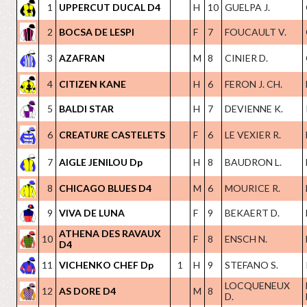
1
UPPERCUT DUCAL D4
H
10
GUELPA J.
2
BOCSA DE LESPI
F
7
FOUCAULT V.
3
AZAFRAN
M
8
CINIER D.
4
CITIZEN KANE
H
6
FERON J. CH.
5
BALDI STAR
H
7
DEVIENNE K.
6
CREATURE CASTELETS
F
6
LE VEXIER R.
7
AIGLE JENILOU Dp
H
8
BAUDRON L.
8
CHICAGO BLUES D4
M
6
MOURICE R.
9
VIVA DE LUNA
F
9
BEKAERT D.
ATHENA DES RAVAUX
10
F
8
ENSCH N.
D4
11
VICHENKO CHEF Dp
1
H
9
STEFANO S.
LOCQUENEUX
12
AS DORE D4
M
8
D.