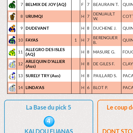
7
BELMIX DE JOY {AQ}
F
7
BEAURAIN T.
QUIN
DENUAULT
8
URUMQI
H
7
COTT
W.
9
DUDEVANT
H
8
DUCHENE J.
QUIN
BERENGUER
10
FAYAS
1
H
7
QUIN
B.
ALLEGRO DES ISLES
11
H
8
MASURE G.
FOUC
{AQ}
ARLEQUIN D'ALLIER
12
H
8
DE GILES F.
CLAYE
(Aus)
13
SURELY TRY (Aus)
H
8
PAILLARD S.
PACA
14
LINDA'AS
H
6
BLOT P.
PACA
La Base du pick 5
Le coup d
4
KALDOU EUANAS
DONT STO