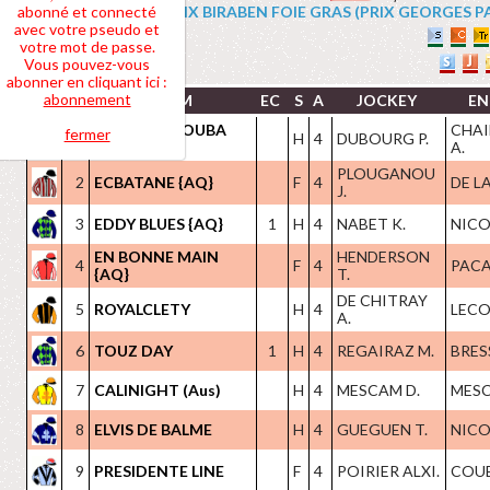
abonné et connecté
4 PRIX BIRABEN FOIE GRAS (PRIX GEORGES PASTR
avec votre pseudo et
votre mot de passe.
Vous pouvez-vous
abonner en cliquant ici :
abonnement
NOM
EC
S
A
JOCKEY
EN
EXTREME NOUBA
CHAI
fermer
1
H
4
DUBOURG P.
{AQ}
A.
PLOUGANOU
2
ECBATANE {AQ}
F
4
DE L
J.
3
EDDY BLUES {AQ}
1
H
4
NABET K.
NICOL
EN BONNE MAIN
HENDERSON
4
F
4
PACA
{AQ}
T.
DE CHITRAY
5
ROYALCLETY
H
4
LECOI
A.
6
TOUZ DAY
1
H
4
REGAIRAZ M.
BRES
7
CALINIGHT (Aus)
H
4
MESCAM D.
MESC
8
ELVIS DE BALME
H
4
GUEGUEN T.
NICOL
9
PRESIDENTE LINE
F
4
POIRIER ALXI.
COUET