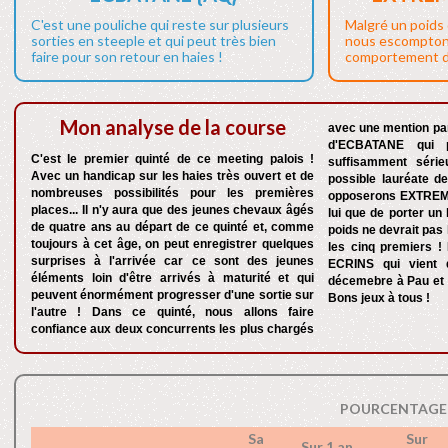
C'est une pouliche qui reste sur plusieurs
Malgré un poids 
sorties en steeple et qui peut très bien
nous escompton
faire pour son retour en haies !
comportement de
Mon analyse de la course
avec une mention par
d'ECBATANE qui p
C'est le premier quinté de ce meeting palois !
suffisamment série
Avec un handicap sur les haies très ouvert et de
possible lauréate de
nombreuses possibilités pour les premières
opposerons EXTREM
places... Il n'y aura que des jeunes chevaux âgés
lui que de porter un
de quatre ans au départ de ce quinté et, comme
poids ne devrait pas
toujours à cet âge, on peut enregistrer quelques
les cinq premiers !
surprises à l'arrivée car ce sont des jeunes
ECRINS qui vient d
éléments loin d'être arrivés à maturité et qui
décemebre à Pau et i
peuvent énormément progresser d'une sortie sur
Bons jeux à tous !
l'autre ! Dans ce quinté, nous allons faire
confiance aux deux concurrents les plus chargés
POURCENTAGE 
Sa
Sur
Sur 1 an