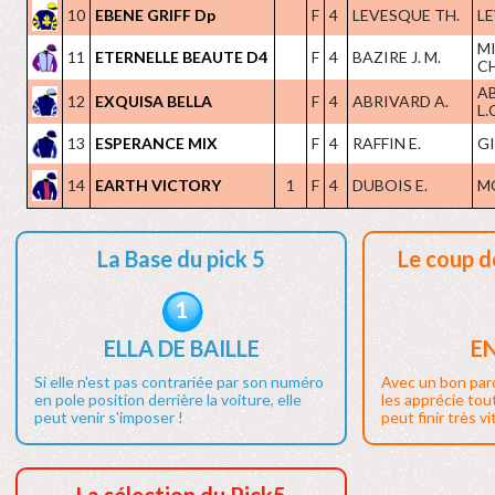
10
EBENE GRIFF Dp
F
4
LEVESQUE TH.
LE
M
11
ETERNELLE BEAUTE D4
F
4
BAZIRE J. M.
CH
A
12
EXQUISA BELLA
F
4
ABRIVARD A.
L.
13
ESPERANCE MIX
F
4
RAFFIN E.
GI
14
EARTH VICTORY
1
F
4
DUBOIS E.
M
La Base du pick 5
Le coup d
1
ELLA DE BAILLE
E
Si elle n'est pas contrariée par son numéro
Avec un bon par
en pole position derrière la voiture, elle
les apprécie tout
peut venir s'imposer !
peut finir très vi