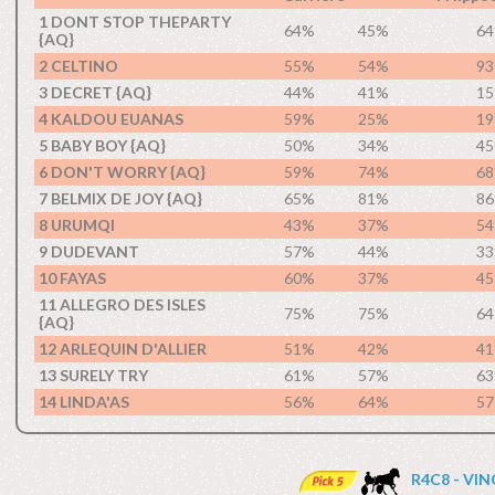
1 DONT STOP THEPARTY
64%
45%
6
{AQ}
2 CELTINO
55%
54%
9
3 DECRET {AQ}
44%
41%
1
4 KALDOU EUANAS
59%
25%
1
5 BABY BOY {AQ}
50%
34%
4
6 DON'T WORRY {AQ}
59%
74%
6
7 BELMIX DE JOY {AQ}
65%
81%
8
8 URUMQI
43%
37%
5
9 DUDEVANT
57%
44%
3
10 FAYAS
60%
37%
4
11 ALLEGRO DES ISLES
75%
75%
6
{AQ}
12 ARLEQUIN D'ALLIER
51%
42%
4
13 SURELY TRY
61%
57%
6
14 LINDA'AS
56%
64%
5
R4C8 - VI