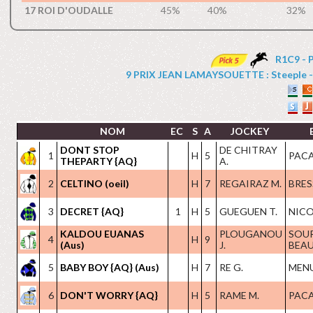
17 ROI D'OUDALLE
45%
40%
32%
R1C9 - 
9 PRIX JEAN LAMAYSOUETTE : Steeple - Ha
NOM
EC
S
A
JOCKEY
DONT STOP
DE CHITRAY
1
H
5
PACA
THEPARTY {AQ}
A.
2
CELTINO (oeil)
H
7
REGAIRAZ M.
BRES
3
DECRET {AQ}
1
H
5
GUEGUEN T.
NICO
KALDOU EUANAS
PLOUGANOU
SOU
4
H
9
(Aus)
J.
BEAU
5
BABY BOY {AQ} (Aus)
H
7
RE G.
MENU
6
DON'T WORRY {AQ}
H
5
RAME M.
PACA