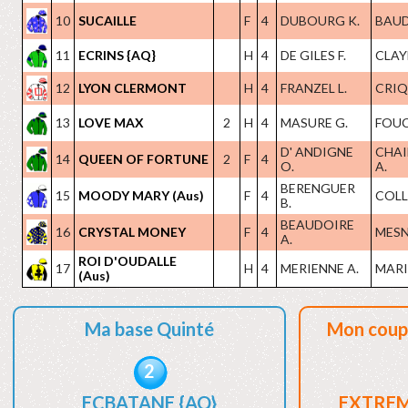
10
SUCAILLE
F
4
DUBOURG K.
BAUDR
11
ECRINS {AQ}
H
4
DE GILES F.
CLAYE
12
LYON CLERMONT
H
4
FRANZEL L.
CRIQ
13
LOVE MAX
2
H
4
MASURE G.
FOUC
D' ANDIGNE
CHAI
14
QUEEN OF FORTUNE
2
F
4
O.
A.
BERENGUER
15
MOODY MARY (Aus)
F
4
COLL
B.
BEAUDOIRE
16
CRYSTAL MONEY
F
4
MESN
A.
ROI D'OUDALLE
17
H
4
MERIENNE A.
MARIO
(Aus)
Ma base Quinté
Mon coup
2
ECBATANE {AQ}
EXTREM