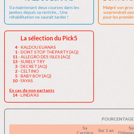
Il a maintenant deux courses dans les
Malgré son gros 
jambes depuis sa rentrée... Une
surprendrait pas
réhabilitation ne saurait tarder !
pour les première
La sélection du Pick5
4
- KALDOU EUANAS
1
- DONT STOP THEPARTY {AQ}
11
- ALLEGRO DES ISLES {AQ}
13
- SURELY TRY
3
- DECRET {AQ}
2
- CELTINO
5
- BABY BOY {AQ}
10
- FAYAS
En cas de non partants
14
- LINDA'AS
POURCENTAGE 
Sa
Su
Sur 1 an
Carrière
l'Hipp