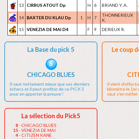
13
CIRRUS ATOUT Dp
H
6
BRIAND Y. A.
THONNERIEUX
14
BAXTER DU KLAU Dp
1
H
7
K.
15
VENEZIA DE MAI D4
F
9
DERIEUX R.
La Base du pick 5
Le coup d
8
CHICAGO BLUES
CIT
Il vaut nettement mieux que ses derniers
Il vient d'effect
échecs et il peut profiter de ce PICK 5
kilomètre le 1er
pour en apporter la preuve !
vaut s'en méfier i
La sélection du Pick5
8
- CHICAGO BLUES
15
- VENEZIA DE MAI
4
- CITIZEN KANE