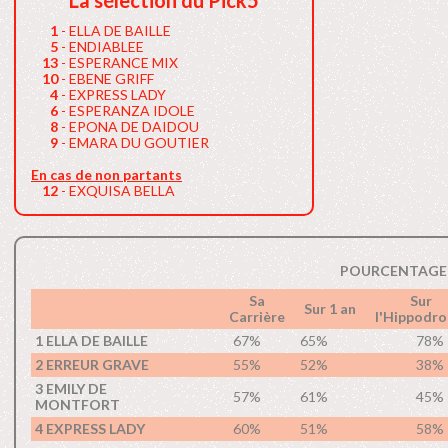
La sélection du Pick5
1
- ELLA DE BAILLE
5
- ENDIABLEE
13
- ESPERANCE MIX
10
- EBENE GRIFF
4
- EXPRESS LADY
6
- ESPERANZA IDOLE
8
- EPONA DE DAIDOU
9
- EMARA DU GOUTIER
En cas de non partants
12
- EXQUISA BELLA
POURCENTAGE 
Sa
Sur
Sur 1 an
Carrière
l'Hippodr
1 ELLA DE BAILLE
67%
65%
78%
2 ERREUR GRAVE
55%
52%
38%
3 EMILY DE
57%
61%
45%
MONTFORT
4 EXPRESS LADY
60%
51%
58%