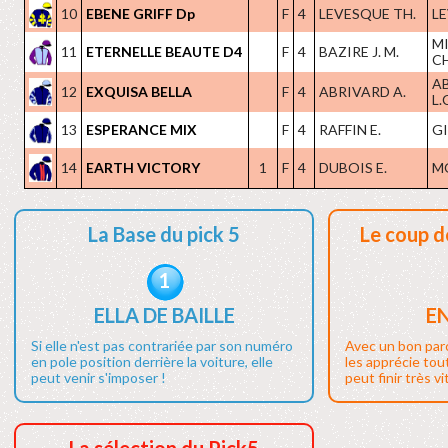
10
EBENE GRIFF Dp
F
4
LEVESQUE TH.
LE
M
11
ETERNELLE BEAUTE D4
F
4
BAZIRE J. M.
CH
A
12
EXQUISA BELLA
F
4
ABRIVARD A.
L.
13
ESPERANCE MIX
F
4
RAFFIN E.
GI
14
EARTH VICTORY
1
F
4
DUBOIS E.
M
La Base du pick 5
Le coup d
1
ELLA DE BAILLE
E
Si elle n'est pas contrariée par son numéro
Avec un bon par
en pole position derrière la voiture, elle
les apprécie tout
peut venir s'imposer !
peut finir très vi