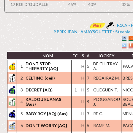
17 ROI D'OUDALLE
45%
40%
32%
R1C9 - 
9 PRIX JEAN LAMAYSOUETTE : Steeple - Ha
NOM
EC
S
A
JOCKEY
DONT STOP
DE CHITRAY
1
H
5
PACA
THEPARTY {AQ}
A.
2
CELTINO (oeil)
H
7
REGAIRAZ M.
BRES
3
DECRET {AQ}
1
H
5
GUEGUEN T.
NICO
KALDOU EUANAS
PLOUGANOU
SOU
4
H
9
(Aus)
J.
BEAU
5
BABY BOY {AQ} (Aus)
H
7
RE G.
MENU
6
DON'T WORRY {AQ}
H
5
RAME M.
PACA