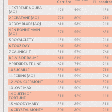
Carrière
l'Hippodro
1 EXTREME NOUBA
49%
49%
48%
{AQ}
2 ECBATANE {AQ}
79%
80%
91%
3 EDDY BLUES {AQ}
61%
53%
24%
4 EN BONNE MAIN
57%
55%
65%
{AQ}
5 ROYALCLETY
48%
55%
24%
6 TOUZ DAY
46%
53%
46%
7 CALINIGHT
51%
57%
76%
8 ELVIS DE BALME
61%
61%
48%
9 PRESIDENTE LINE
69%
74%
94%
10 SUCAILLE
53%
48%
71%
11 ECRINS {AQ}
51%
59%
76%
12 LYON CLERMONT
36%
46%
52%
13 LOVE MAX
43%
50%
38%
14 QUEEN OF
51%
42%
44%
FORTUNE
15 MOODY MARY
35%
35%
31%
16 CRYSTAL MONEY
30%
30%
24%