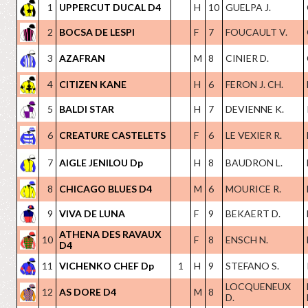
1
UPPERCUT DUCAL D4
H
10
GUELPA J.
2
BOCSA DE LESPI
F
7
FOUCAULT V.
3
AZAFRAN
M
8
CINIER D.
4
CITIZEN KANE
H
6
FERON J. CH.
5
BALDI STAR
H
7
DEVIENNE K.
6
CREATURE CASTELETS
F
6
LE VEXIER R.
7
AIGLE JENILOU Dp
H
8
BAUDRON L.
8
CHICAGO BLUES D4
M
6
MOURICE R.
9
VIVA DE LUNA
F
9
BEKAERT D.
ATHENA DES RAVAUX
10
F
8
ENSCH N.
D4
11
VICHENKO CHEF Dp
1
H
9
STEFANO S.
LOCQUENEUX
12
AS DORE D4
M
8
D.