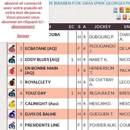
abonné et connecté
4 PRIX BIRABEN FOIE GRAS (PRIX GEORGES PASTR
avec votre pseudo et
votre mot de passe.
Vous pouvez-vous
abonner en cliquant ici :
abonnement
NOM
EC
S
A
JOCKEY
EN
EXTREME NOUBA
CHAI
fermer
1
H
4
DUBOURG P.
{AQ}
A.
PLOUGANOU
2
ECBATANE {AQ}
F
4
DE L
J.
3
EDDY BLUES {AQ}
1
H
4
NABET K.
NICOL
EN BONNE MAIN
HENDERSON
4
F
4
PACA
{AQ}
T.
DE CHITRAY
5
ROYALCLETY
H
4
LECOI
A.
6
TOUZ DAY
1
H
4
REGAIRAZ M.
BRES
7
CALINIGHT (Aus)
H
4
MESCAM D.
MESC
8
ELVIS DE BALME
H
4
GUEGUEN T.
NICOL
9
PRESIDENTE LINE
F
4
POIRIER ALXI.
COUET