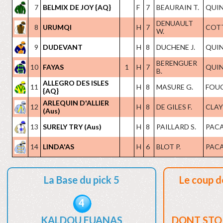
7
BELMIX DE JOY {AQ}
F
7
BEAURAIN T.
QUIN
DENUAULT
8
URUMQI
H
7
COTT
W.
9
DUDEVANT
H
8
DUCHENE J.
QUIN
BERENGUER
10
FAYAS
1
H
7
QUIN
B.
ALLEGRO DES ISLES
11
H
8
MASURE G.
FOUC
{AQ}
ARLEQUIN D'ALLIER
12
H
8
DE GILES F.
CLAYE
(Aus)
13
SURELY TRY (Aus)
H
8
PAILLARD S.
PACA
14
LINDA'AS
H
6
BLOT P.
PACA
La Base du pick 5
Le coup d
4
KALDOU EUANAS
DONT STO