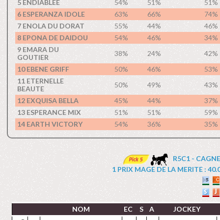
5 ENDIABLEE
54%
51%
51%
6 ESPERANZA IDOLE
63%
66%
74%
7 ENOLA DU DORAT
55%
44%
46%
8 EPONA DE DAIDOU
54%
46%
34%
9 EMARA DU
38%
24%
42%
GOUTIER
10 EBENE GRIFF
50%
46%
53%
11 ETERNELLE
50%
49%
43%
BEAUTE
12 EXQUISA BELLA
45%
44%
37%
13 ESPERANCE MIX
51%
51%
59%
14 EARTH VICTORY
54%
36%
35%
R5C1 - CAGNE
1 PRIX MAGE DE LA MERITE : 40.00
NOM
EC
S
A
JOCKEY