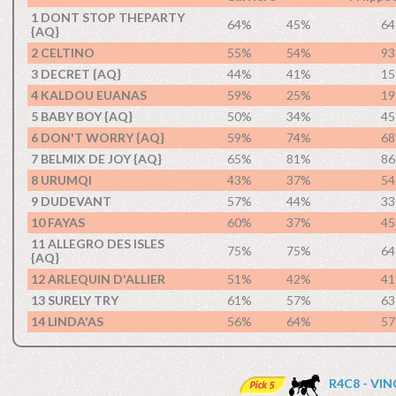
1 DONT STOP THEPARTY
64%
45%
6
{AQ}
2 CELTINO
55%
54%
9
3 DECRET {AQ}
44%
41%
1
4 KALDOU EUANAS
59%
25%
1
5 BABY BOY {AQ}
50%
34%
4
6 DON'T WORRY {AQ}
59%
74%
6
7 BELMIX DE JOY {AQ}
65%
81%
8
8 URUMQI
43%
37%
5
9 DUDEVANT
57%
44%
3
10 FAYAS
60%
37%
4
11 ALLEGRO DES ISLES
75%
75%
6
{AQ}
12 ARLEQUIN D'ALLIER
51%
42%
4
13 SURELY TRY
61%
57%
6
14 LINDA'AS
56%
64%
5
R4C8 - VI