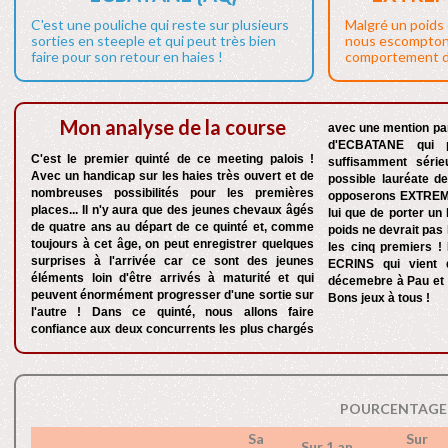
C'est une pouliche qui reste sur plusieurs
Malgré un poids 
sorties en steeple et qui peut très bien
nous escompton
faire pour son retour en haies !
comportement de
Mon analyse de la course
avec une mention par
d'ECBATANE qui p
C'est le premier quinté de ce meeting palois !
suffisamment série
Avec un handicap sur les haies très ouvert et de
possible lauréate de
nombreuses possibilités pour les premières
opposerons EXTREM
places... Il n'y aura que des jeunes chevaux âgés
lui que de porter un
de quatre ans au départ de ce quinté et, comme
poids ne devrait pas
toujours à cet âge, on peut enregistrer quelques
les cinq premiers !
surprises à l'arrivée car ce sont des jeunes
ECRINS qui vient d
éléments loin d'être arrivés à maturité et qui
décemebre à Pau et i
peuvent énormément progresser d'une sortie sur
Bons jeux à tous !
l'autre ! Dans ce quinté, nous allons faire
confiance aux deux concurrents les plus chargés
POURCENTAGE 
Sa
Sur
Sur 1 an