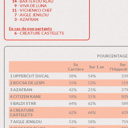
14
- BAXTER DU KLAU
9
- VIVA DE LUNA
11
- VICHENKO CHEF
7
- AIGLE JENILOU
3
- AZAFRAN
En cas de non partants
6
- CREATURE CASTELETS
POURCENTAGE 
Sa
Sur
Sur 1 an
Carrière
l'Hippod
1 UPPERCUT DUCAL
58%
54%
33
2 BOCSA DE LESPI
55%
53%
51
3 AZAFRAN
42%
25%
37
4 CITIZEN KANE
58%
55%
80
5 BALDI STAR
64%
62%
58
6 CREATURE
62%
64%
63
CASTELETS
7 AIGLE JENILOU
53%
58%
75