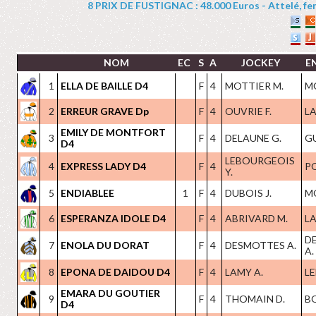
8 PRIX DE FUSTIGNAC : 48.000 Euros - Attelé, feme
NOM
EC
S
A
JOCKEY
E
1
ELLA DE BAILLE D4
F
4
MOTTIER M.
M
2
ERREUR GRAVE Dp
F
4
OUVRIE F.
LA
EMILY DE MONTFORT
3
F
4
DELAUNE G.
G
D4
LEBOURGEOIS
4
EXPRESS LADY D4
F
4
PO
Y.
5
ENDIABLEE
1
F
4
DUBOIS J.
M
6
ESPERANZA IDOLE D4
F
4
ABRIVARD M.
LA
D
7
ENOLA DU DORAT
F
4
DESMOTTES A.
A.
8
EPONA DE DAIDOU D4
F
4
LAMY A.
LE
EMARA DU GOUTIER
9
F
4
THOMAIN D.
B
D4