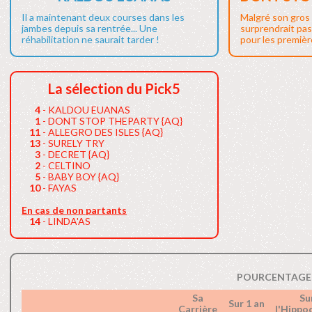
Il a maintenant deux courses dans les
Malgré son gros 
jambes depuis sa rentrée... Une
surprendrait pas
réhabilitation ne saurait tarder !
pour les première
La sélection du Pick5
4
- KALDOU EUANAS
1
- DONT STOP THEPARTY {AQ}
11
- ALLEGRO DES ISLES {AQ}
13
- SURELY TRY
3
- DECRET {AQ}
2
- CELTINO
5
- BABY BOY {AQ}
10
- FAYAS
En cas de non partants
14
- LINDA'AS
POURCENTAGE 
Sa
Su
Sur 1 an
Carrière
l'Hipp