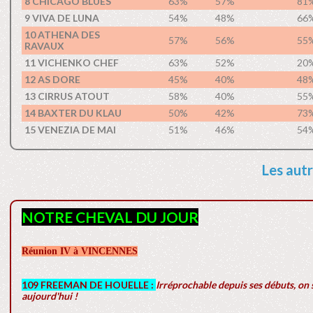
8 CHICAGO BLUES
63%
57%
81
9 VIVA DE LUNA
54%
48%
66
10 ATHENA DES
57%
56%
55
RAVAUX
11 VICHENKO CHEF
63%
52%
20
12 AS DORE
45%
40%
48
13 CIRRUS ATOUT
58%
40%
55
14 BAXTER DU KLAU
50%
42%
73
15 VENEZIA DE MAI
51%
46%
54
Les autr
NOTRE CHEVAL DU JOUR
Réunion IV à VINCENNES
109 FREEMAN DE HOUELLE :
Irréprochable depuis ses débuts, on s
aujourd'hui !