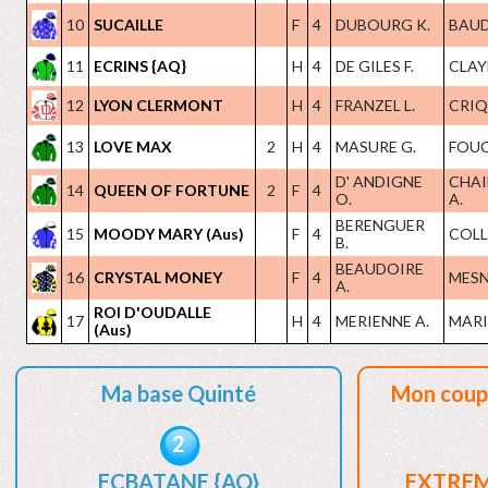
10
SUCAILLE
F
4
DUBOURG K.
BAUDR
11
ECRINS {AQ}
H
4
DE GILES F.
CLAYE
12
LYON CLERMONT
H
4
FRANZEL L.
CRIQ
13
LOVE MAX
2
H
4
MASURE G.
FOUC
D' ANDIGNE
CHAI
14
QUEEN OF FORTUNE
2
F
4
O.
A.
BERENGUER
15
MOODY MARY (Aus)
F
4
COLL
B.
BEAUDOIRE
16
CRYSTAL MONEY
F
4
MESN
A.
ROI D'OUDALLE
17
H
4
MERIENNE A.
MARIO
(Aus)
Ma base Quinté
Mon coup
2
ECBATANE {AQ}
EXTREM