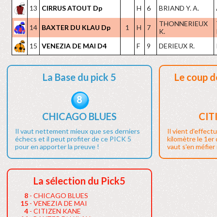
13
CIRRUS ATOUT Dp
H
6
BRIAND Y. A.
THONNERIEUX
14
BAXTER DU KLAU Dp
1
H
7
K.
15
VENEZIA DE MAI D4
F
9
DERIEUX R.
La Base du pick 5
Le coup d
8
CHICAGO BLUES
CIT
Il vaut nettement mieux que ses derniers
Il vient d'effect
échecs et il peut profiter de ce PICK 5
kilomètre le 1er
pour en apporter la preuve !
vaut s'en méfier i
La sélection du Pick5
8
- CHICAGO BLUES
15
- VENEZIA DE MAI
4
- CITIZEN KANE