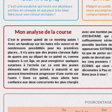
C'est une pouliche qui reste sur plusieurs
Malgré un poids 
sorties en steeple et qui peut très bien
nous escompton
faire pour son retour en haies !
comportement de
Mon analyse de la course
avec une mention par
d'ECBATANE qui p
C'est le premier quinté de ce meeting palois !
suffisamment série
Avec un handicap sur les haies très ouvert et de
possible lauréate de
nombreuses possibilités pour les premières
opposerons EXTREM
places... Il n'y aura que des jeunes chevaux âgés
lui que de porter un
de quatre ans au départ de ce quinté et, comme
poids ne devrait pas
toujours à cet âge, on peut enregistrer quelques
les cinq premiers !
surprises à l'arrivée car ce sont des jeunes
ECRINS qui vient d
éléments loin d'être arrivés à maturité et qui
décemebre à Pau et i
peuvent énormément progresser d'une sortie sur
Bons jeux à tous !
l'autre ! Dans ce quinté, nous allons faire
confiance aux deux concurrents les plus chargés
POURCENTAGE 
Sa
Sur
Sur 1 an