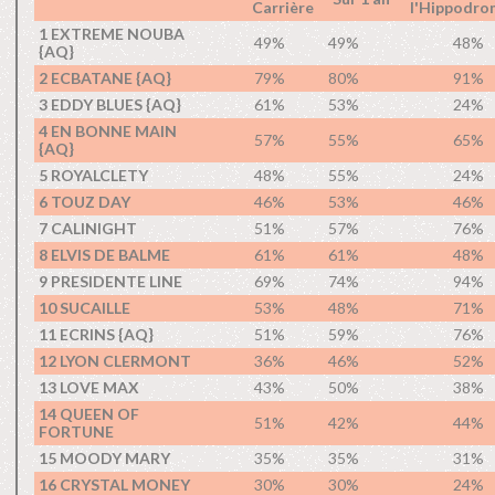
Carrière
l'Hippodro
1 EXTREME NOUBA
49%
49%
48%
{AQ}
2 ECBATANE {AQ}
79%
80%
91%
3 EDDY BLUES {AQ}
61%
53%
24%
4 EN BONNE MAIN
57%
55%
65%
{AQ}
5 ROYALCLETY
48%
55%
24%
6 TOUZ DAY
46%
53%
46%
7 CALINIGHT
51%
57%
76%
8 ELVIS DE BALME
61%
61%
48%
9 PRESIDENTE LINE
69%
74%
94%
10 SUCAILLE
53%
48%
71%
11 ECRINS {AQ}
51%
59%
76%
12 LYON CLERMONT
36%
46%
52%
13 LOVE MAX
43%
50%
38%
14 QUEEN OF
51%
42%
44%
FORTUNE
15 MOODY MARY
35%
35%
31%
16 CRYSTAL MONEY
30%
30%
24%