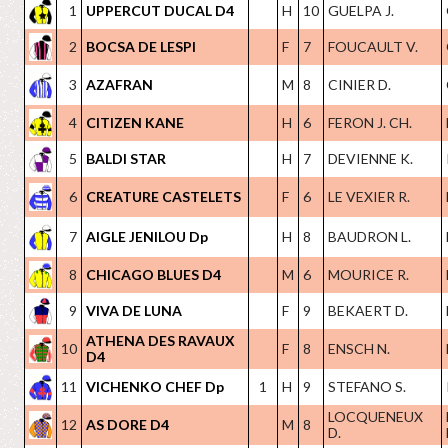
1
UPPERCUT DUCAL D4
H
10
GUELPA J.
2
BOCSA DE LESPI
F
7
FOUCAULT V.
3
AZAFRAN
M
8
CINIER D.
4
CITIZEN KANE
H
6
FERON J. CH.
5
BALDI STAR
H
7
DEVIENNE K.
6
CREATURE CASTELETS
F
6
LE VEXIER R.
7
AIGLE JENILOU Dp
H
8
BAUDRON L.
8
CHICAGO BLUES D4
M
6
MOURICE R.
9
VIVA DE LUNA
F
9
BEKAERT D.
ATHENA DES RAVAUX
10
F
8
ENSCH N.
D4
11
VICHENKO CHEF Dp
1
H
9
STEFANO S.
LOCQUENEUX
12
AS DORE D4
M
8
D.