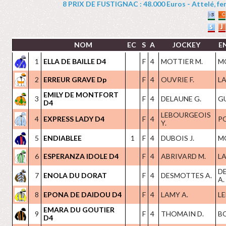
8 PRIX DE FUSTIGNAC : 48.000 Euros - Attelé, feme
NOM
EC
S
A
JOCKEY
E
1
ELLA DE BAILLE D4
F
4
MOTTIER M.
M
2
ERREUR GRAVE Dp
F
4
OUVRIE F.
LA
EMILY DE MONTFORT
3
F
4
DELAUNE G.
G
D4
LEBOURGEOIS
4
EXPRESS LADY D4
F
4
PO
Y.
5
ENDIABLEE
1
F
4
DUBOIS J.
M
6
ESPERANZA IDOLE D4
F
4
ABRIVARD M.
LA
D
7
ENOLA DU DORAT
F
4
DESMOTTES A.
A.
8
EPONA DE DAIDOU D4
F
4
LAMY A.
LE
EMARA DU GOUTIER
9
F
4
THOMAIN D.
B
D4