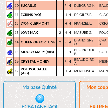
10
SUCAILLE
F
4
DUBOURG K.
BAUDR
11
ECRINS {AQ}
H
4
DE GILES F.
CLAYE
12
LYON CLERMONT
H
4
FRANZEL L.
CRIQ
13
LOVE MAX
2
H
4
MASURE G.
FOUC
D' ANDIGNE
CHAI
14
QUEEN OF FORTUNE
2
F
4
O.
A.
BERENGUER
15
MOODY MARY (Aus)
F
4
COLL
B.
BEAUDOIRE
16
CRYSTAL MONEY
F
4
MESN
A.
ROI D'OUDALLE
17
H
4
MERIENNE A.
MARIO
(Aus)
Ma base Quinté
Mon coup
2
ECBATANE {AQ}
EXTREM