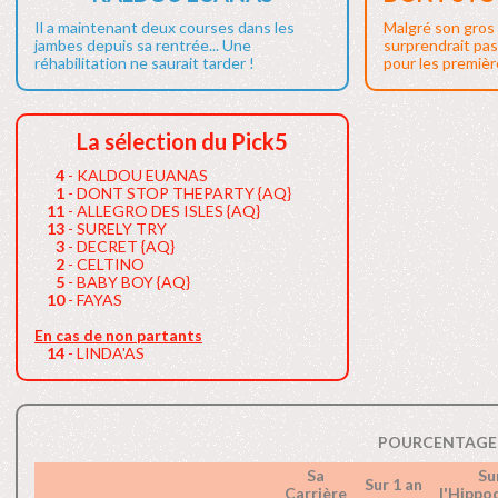
Il a maintenant deux courses dans les
Malgré son gros 
jambes depuis sa rentrée... Une
surprendrait pas
réhabilitation ne saurait tarder !
pour les première
La sélection du Pick5
4
- KALDOU EUANAS
1
- DONT STOP THEPARTY {AQ}
11
- ALLEGRO DES ISLES {AQ}
13
- SURELY TRY
3
- DECRET {AQ}
2
- CELTINO
5
- BABY BOY {AQ}
10
- FAYAS
En cas de non partants
14
- LINDA'AS
POURCENTAGE 
Sa
Su
Sur 1 an
Carrière
l'Hipp