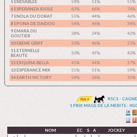
5 ENDIABLEE
54%
51%
51%
6 ESPERANZA IDOLE
63%
66%
74%
7 ENOLA DU DORAT
55%
44%
46%
8 EPONA DE DAIDOU
54%
46%
34%
9 EMARA DU
38%
24%
42%
GOUTIER
10 EBENE GRIFF
50%
46%
53%
11 ETERNELLE
50%
49%
43%
BEAUTE
12 EXQUISA BELLA
45%
44%
37%
13 ESPERANCE MIX
51%
51%
59%
14 EARTH VICTORY
54%
36%
35%
R5C1 - CAGNE
1 PRIX MAGE DE LA MERITE : 40.00
NOM
EC
S
A
JOCKEY