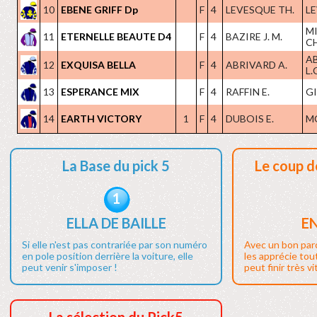
10
EBENE GRIFF Dp
F
4
LEVESQUE TH.
LE
M
11
ETERNELLE BEAUTE D4
F
4
BAZIRE J. M.
CH
A
12
EXQUISA BELLA
F
4
ABRIVARD A.
L.
13
ESPERANCE MIX
F
4
RAFFIN E.
GI
14
EARTH VICTORY
1
F
4
DUBOIS E.
M
La Base du pick 5
Le coup d
1
ELLA DE BAILLE
E
Si elle n'est pas contrariée par son numéro
Avec un bon par
en pole position derrière la voiture, elle
les apprécie tout
peut venir s'imposer !
peut finir très vi