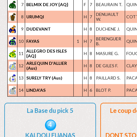
7
BELMIX DE JOY {AQ}
F
7
BEAURAIN T.
QUIN
DENUAULT
8
URUMQI
H
7
COTT
W.
9
DUDEVANT
H
8
DUCHENE J.
QUIN
BERENGUER
10
FAYAS
1
H
7
QUIN
B.
ALLEGRO DES ISLES
11
H
8
MASURE G.
FOUC
{AQ}
ARLEQUIN D'ALLIER
12
H
8
DE GILES F.
CLAYE
(Aus)
13
SURELY TRY (Aus)
H
8
PAILLARD S.
PACA
14
LINDA'AS
H
6
BLOT P.
PACA
La Base du pick 5
Le coup d
4
KALDOU EUANAS
DONT STO