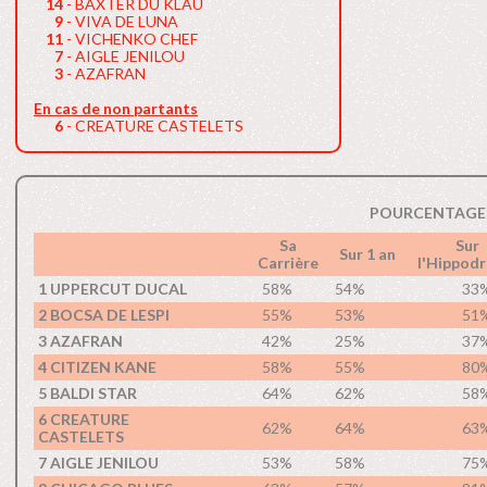
14
- BAXTER DU KLAU
9
- VIVA DE LUNA
11
- VICHENKO CHEF
7
- AIGLE JENILOU
3
- AZAFRAN
En cas de non partants
6
- CREATURE CASTELETS
POURCENTAGE 
Sa
Sur
Sur 1 an
Carrière
l'Hippod
1 UPPERCUT DUCAL
58%
54%
33
2 BOCSA DE LESPI
55%
53%
51
3 AZAFRAN
42%
25%
37
4 CITIZEN KANE
58%
55%
80
5 BALDI STAR
64%
62%
58
6 CREATURE
62%
64%
63
CASTELETS
7 AIGLE JENILOU
53%
58%
75