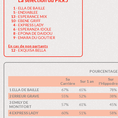
La sélection du Pick5
1
- ELLA DE BAILLE
5
- ENDIABLEE
13
- ESPERANCE MIX
10
- EBENE GRIFF
4
- EXPRESS LADY
6
- ESPERANZA IDOLE
8
- EPONA DE DAIDOU
9
- EMARA DU GOUTIER
En cas de non partants
12
- EXQUISA BELLA
POURCENTAGE 
Sa
Sur
Sur 1 an
Carrière
l'Hippodr
1 ELLA DE BAILLE
67%
65%
78%
2 ERREUR GRAVE
55%
52%
38%
3 EMILY DE
57%
61%
45%
MONTFORT
4 EXPRESS LADY
60%
51%
58%