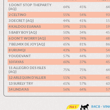
1 DONT STOP THEPARTY
64%
45%
6
{AQ}
2 CELTINO
55%
54%
9
3 DECRET {AQ}
44%
41%
1
4 KALDOU EUANAS
59%
25%
1
5 BABY BOY {AQ}
50%
34%
4
6 DON'T WORRY {AQ}
59%
74%
6
7 BELMIX DE JOY {AQ}
65%
81%
8
8 URUMQI
43%
37%
5
9 DUDEVANT
57%
44%
3
10 FAYAS
60%
37%
4
11 ALLEGRO DES ISLES
75%
75%
6
{AQ}
12 ARLEQUIN D'ALLIER
51%
42%
4
13 SURELY TRY
61%
57%
6
14 LINDA'AS
56%
64%
5
R4C8 - VI