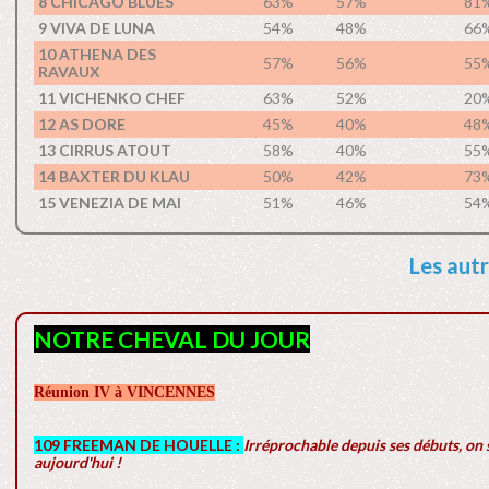
8 CHICAGO BLUES
63%
57%
81
9 VIVA DE LUNA
54%
48%
66
10 ATHENA DES
57%
56%
55
RAVAUX
11 VICHENKO CHEF
63%
52%
20
12 AS DORE
45%
40%
48
13 CIRRUS ATOUT
58%
40%
55
14 BAXTER DU KLAU
50%
42%
73
15 VENEZIA DE MAI
51%
46%
54
Les autr
NOTRE CHEVAL DU JOUR
Réunion IV à VINCENNES
109 FREEMAN DE HOUELLE :
Irréprochable depuis ses débuts, on s
aujourd'hui !