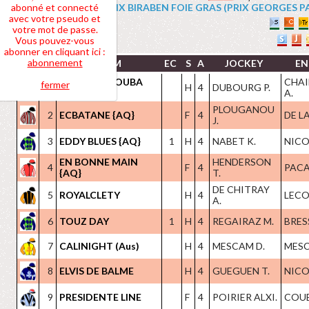
abonné et connecté
4 PRIX BIRABEN FOIE GRAS (PRIX GEORGES PASTR
avec votre pseudo et
votre mot de passe.
Vous pouvez-vous
abonner en cliquant ici :
abonnement
NOM
EC
S
A
JOCKEY
EN
EXTREME NOUBA
CHAI
fermer
1
H
4
DUBOURG P.
{AQ}
A.
PLOUGANOU
2
ECBATANE {AQ}
F
4
DE L
J.
3
EDDY BLUES {AQ}
1
H
4
NABET K.
NICOL
EN BONNE MAIN
HENDERSON
4
F
4
PACA
{AQ}
T.
DE CHITRAY
5
ROYALCLETY
H
4
LECOI
A.
6
TOUZ DAY
1
H
4
REGAIRAZ M.
BRES
7
CALINIGHT (Aus)
H
4
MESCAM D.
MESC
8
ELVIS DE BALME
H
4
GUEGUEN T.
NICOL
9
PRESIDENTE LINE
F
4
POIRIER ALXI.
COUET