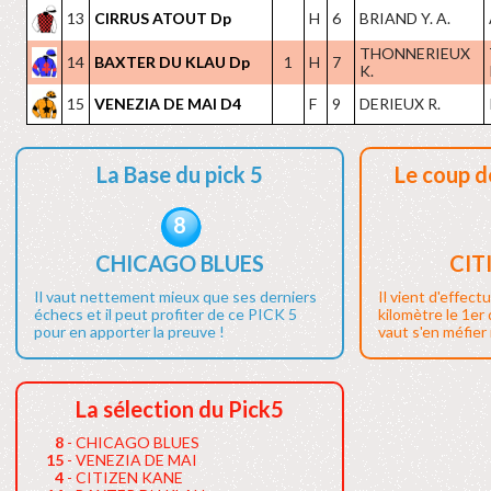
13
CIRRUS ATOUT Dp
H
6
BRIAND Y. A.
THONNERIEUX
14
BAXTER DU KLAU Dp
1
H
7
K.
15
VENEZIA DE MAI D4
F
9
DERIEUX R.
La Base du pick 5
Le coup d
8
CHICAGO BLUES
CIT
Il vaut nettement mieux que ses derniers
Il vient d'effect
échecs et il peut profiter de ce PICK 5
kilomètre le 1er
pour en apporter la preuve !
vaut s'en méfier i
La sélection du Pick5
8
- CHICAGO BLUES
15
- VENEZIA DE MAI
4
- CITIZEN KANE