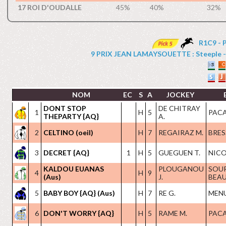
17 ROI D'OUDALLE
45%
40%
32%
R1C9 - 
9 PRIX JEAN LAMAYSOUETTE : Steeple - Ha
NOM
EC
S
A
JOCKEY
DONT STOP
DE CHITRAY
1
H
5
PACA
THEPARTY {AQ}
A.
2
CELTINO (oeil)
H
7
REGAIRAZ M.
BRES
3
DECRET {AQ}
1
H
5
GUEGUEN T.
NICO
KALDOU EUANAS
PLOUGANOU
SOU
4
H
9
(Aus)
J.
BEAU
5
BABY BOY {AQ} (Aus)
H
7
RE G.
MENU
6
DON'T WORRY {AQ}
H
5
RAME M.
PACA